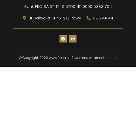
Bank PKO SA 34 1240 5790 1111 0000 5383 7011
ul. Bałtycka 31 76-212 Rowy
696 411 441
© Copyright 2022 www.Reda.pl| Stworzone w ramach
atwi.pl